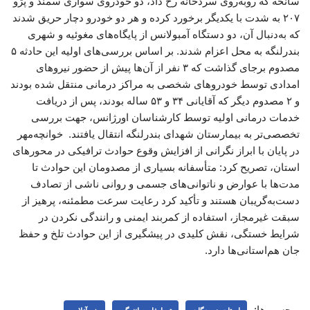
سانحه که روبه‌روی سردخانه رخ داد، دو خودروی سواری سمند و پژو
۲۰۷ به شدت با یکدیگر برخورد کرده و هر دو خودرو دچار حریق شدند
که به‌دنبال آن، دو دستگاه آمبولانس از پایگاه‌های مغوئیه و شهری
بندرلنگه به محل اعزام شدند. بر اساس بررسی‌های اولیه این حادثه ۵
مصدوم برجای گذاشت که ۳ نفر از آن‌ها پیش از حضور نیروهای
امدادی توسط خودروهای شخصی به مراکز درمانی منتقل شده بودند
و ۲ مصدوم دیگر که آقایانی ۳۴ و ۵۳ ساله بودند، پس از دریافت
خدمات درمانی اولیه توسط کارشناسان اورژانس، جهت بررسی
تخصصی‌تر به بیمارستان شهدای بندرلنگه انتقال یافتند. ‌ خوانچه‌مهر
در پایان با ابراز نگرانی از افزایش وقوع حوادث ترافیکی در محورهای
استان، تصریح کرد: متأسفانه بسیاری از مصدومان این حوادث تا
مدت‌ها با عوارض و ناتوانی‌های جسمی و روانی ناشی از تصادف
دست‌به‌گریبان هستند و تأکید کرد رعایت سرعت مطمئنه، پرهیز از
سبقت غیرمجاز، استفاده از کمربند ایمنی و رانندگی نکردن در
شرایط خستگی، نقش کلیدی در پیشگیری از این حوادث تلخ و حفظ
جان هم‌استانی‌ها دارد.
برچسب‌ها: