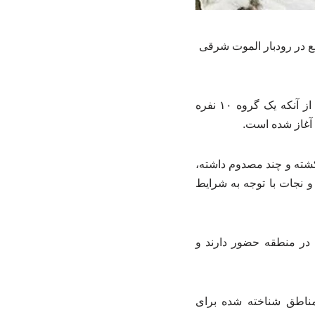
والی روستای پیچ بن واقع در رودبار الموت شرقی
به گزارش نخستین کنگره گیاه دارو،حبیب درگاهی در تشریح جزییات این خبر، اظهار کرد: پس از آنکه یک گروه ۱۰ نفره
ن آغاز شده است.
 خبری نوشت:مدیرعامل جمعیت هلال احمر استان قزوین با بیان اینکه تاکنون این حادثه ۲ کشته و چند مصدوم داشته،
 نجات با توجه به شرایط
د در منطقه حضور دارند و
ناطق شناخته‌ شده برای