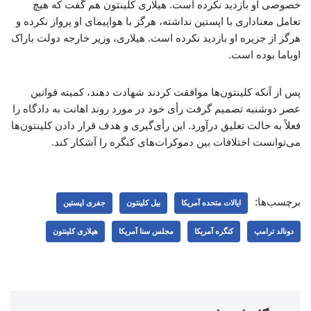
خصوصی او بازدید نکرده است. هیلاری کلینتون هم گفت که هیچ
تعامل معناداری با اپستین نداشته، هرگز با هواپیمای او پرواز نکرده و
هرگز از جزیره او بازدید نکرده است. هیلاری، وزیر خارجه دولت باراک
اوباما بوده است.
پس از آنکه کلینتون‌ها موافقت کردند شهادت دهند، کمیته قوانین
عصر دوشنبه تصمیم گرفت رأی خود در مورد روند اهانت به دادگاه را
فعلاً به حالت تعلیق درآورد. این رأی‌گیری و هدف قرار دادن کلینتون‌ها
می‌توانست اختلافات بین دموکرات‌های کنگره را آشکار کند.
برچسب‌ها:
ایالات متحده آمریکا
بیل کلینتون
جفری اپستین
دونالد ترامپ
کنگره آمریکا
مجلس سنا آمریکا
هیلاری کلینتون