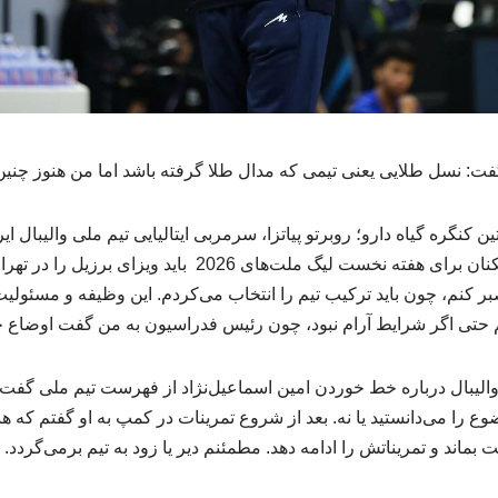
ت: نسل طلایی یعنی تیمی که مدال طلا گرفته باشد اما من هنوز چنین م
کنگره گیاه دارو؛ روبرتو پیاتزا، سرمربی ایتالیایی تیم ملی والیبال ا
سه‌شنبه اظهار داشت: بازیکنان برای هفته نخست لیگ ملت‌های 26
صبر کنم، چون باید ترکیب تیم را انتخاب می‌کردم. این وظیفه و مسئول
یم حتی اگر شرایط آرام نبود، چون رئیس فدراسیون به من گفت اوضاع 
 والیبال درباره خط خوردن امین اسماعیل‌نژاد از فهرست تیم ملی گفت
وع را می‌دانستید یا نه. بعد از شروع تمرینات در کمپ به او گفتم که هنو
 بماند و تمریناتش را ادامه دهد. مطمئنم دیر یا زود به تیم برمی‌گردد.