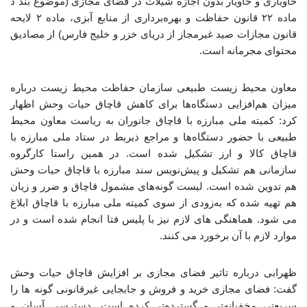
خاویاری و خاویار بدون اجازه شیلات در فضای مجازی (موضوع بند د
ماده ۲۲ قانون حفاظت و بهره‌برداری از منابع آبزی، ماده ۲ لایحه
قانون مجازات صید غیرمجاز از دریای خزر و خلیج فارس) از مصادیق
محتوای مجرمانه است.
معاون محیط زیست طبیعی سازمان حفاظت محیط زیست درباره
میزان هم‌افزایی دستگاه‌ها برای کاهش قاچاق حیات وحش اظهار
کرد: کمیته ملی مبارزه با قاچاق جانوران به ریاست معاون محیط
طبیعی با حضور دستگاه‌ها و مراجع ذیربط در ستاد ملی مبارزه با
قاچاق کالا و ارز تشکیل شده است. در همین راستا کارگروه
سازمانی هم تشکیل و پیش‌نویس سند مبارزه با قاچاق حیات وحش
هم تدوین شده است. لیست گونه‌های مشمول قاچاق و ضرر و زیان
هم تهیه شده که به‌زودی از سوی کمیته ملی مبارزه با قاچاق ابلاغ
می شود. هماهنگی های لازم نیز با پلیس فتا انجام شده است و در
موارد لازم با آن برخورد می کنند.
ظهرابی درباره تاثیر فضای مجازی بر افزایش قاچاق حیات وحش
گفت: فضای مجازی خرید و فروش و جابجایی غیرقانونی گونه ها را
سریع‌تر، مخفیانه‌تر و گسترده‌تر کرده است. دسترسی آسان و