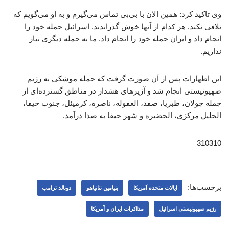
وی تاکید کرد: همین الان با بی‌بی تماس می‌گیرم و به او می‌گویم که
تلافی نکند. هر کدام از آنها خوش گذراندند. اسرائیل حمله خود را
انجام داد و ایران حمله خود را انجام داد. ما به حمله دیگری نیاز
نداریم.
این اظهارات پس از آن صورت گرفت که حمله موشکی به رژیم
صهیونیستی انجام شد و آژیرهای هشدار در مناطق گسترده‌ای از
جمله جولان، طبریا، صفد، العفوله، ناصره، کرمیئل، جنوب حیفا،
الجلیل مرکزی، الخضیره و شهر حیفا به صدا درآمد.
310310
برچسب‌ها:
ایالات متحده آمریکا
بنیامین نتانیاهو
دونالد ترامپ
رژیم صهیونیستی اسرائیل
مذاکرات ایران و آمریکا