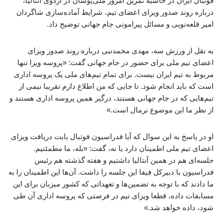
فوتبال ایران در حاشیه تمرین امروز ملی‌پوشان در اردوی آنتالیا،
درباره روند صدور ویزای اعضای تیم، شرایط آماده‌سازی شاگردان
امیر قلعه‌نویی و مسائل پیرامونی جام جهانی توضیح داد.
به نقل از ورزش سه، مهدی محمدنبی درباره روند صدور ویزای
اعضای تیم ملی برای حضور در جام جهانی گفت: «پروسه ویزا تنها
مربوط به تیم ایران نیست. برای تمام تیم‌های ملی یک پروسه اداری
است که باید انجام شود. تا جایی که من اطلاع دارم تقریبا نیمی از
تیم‌هایی که در جام جهانی هستند، درگیر همین پروسه اداری هستند و
از نظر ما این موضوع نرمال است.»
او در پاسخ به این سوال که آیا فدراسیون فوتبال بابت دریافت ویزای
اعضای تیم ملی اطمینان دارد یا نه، گفت: «بله، ما مطمئنیم.
جلسه‌ای هم در همین آنتالیا داشتیم و هفته گذشته هم رئیس
فدراسیون با دبیرکل فیفا این جلسه را داشت. آن‌ها این اطمینان را به
ما دادند که با توجه به تضمین‌ها و تعهداتی که کشور میزبان برای این
مسابقات داده، قطعا ویزای تیم در فرصتی که پروسه اداری آن طی
شود، داده خواهد شد.»