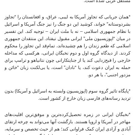
مستقل غربی شده است.
*همان جریانی که تجاوز آمریکا به لیبی، عراق، و افغانستان را “تجاوز
بشردوستانه” خواند، کوشید این دو جنگ را نیز جنگ آمریکا و اسرائیل
با نظام جمهوری اسلامی – نه با ملت ایران – توجیه کند. این تفسیر
در میان “اپوزیسیون ملی” ایرانی مقبول نیفتاد. این منتقدان جمهوری
اسلامی که طعم زندان را هم چشیده‌اند، تمام‌قد این تجاوز را محکوم
کردند. از دیدگاه گروه اول و دوم نخبگان ایرانی، هرکسی که مداخله
خارجی را قبح‌زدایی کند یا از جنایتکارانی چون نتانیاهو و ترامپ برای
حمله به ایران دعوت کند، یا “نادان” است، یا بی‌لکنت زبان “خائن و
مزدور اجنبی”، یا هر دو.
*پایگاه تاثیر گروه سوم (اپوزیسیون وابسته به اسرائیل و آمریکا) بدون
تردید رسانه‌های فارسی زبان خارج از کشور است.
*نخبگان ایرانی در زمره تحصیل‌کرده‌ترین و موفق‌ترین اقلیت‌های
مهاجر در آمریکا و اروپا هستند. بازگشت آنها می‌تواند به چرخه ارتقای
آبادی و آزادی ایران کمک فراوانی کند؛ هم از حیث تخصص و سرمایه،