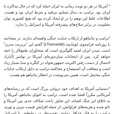
* آمریکا در هر دو نوبت زمانی به ایران حمله کرد که در حال مذاکره با
ایران بود. ترامپ به دنبال تسلیم بی‌قید و شرط ایران بود و هست.
اطلاعات غلط این توهم را در او ایجاد کرده بود که هیچ کشوری توان
مقاومت در برابر سلاح‌های پیشرفته آمریکا و اسرائیل را ندارد.
*ترامپ و نتانیاهو از ارتکاب جنایت جنگی واهمه‌ای ندارند. در مصاحبه
با روزنامه فرانسوی لومانیته (L’Humanité) گفتم این “بربریت مدرن”
است. تمدن ایران لقمه گلوگیری است که متجاوزان طمع‌کار را خفه
خواهد کرد. پس از انتخابات میان‌دوره‌ای آمریکا در نوامبر (آبان)،
احتمال از دست رفتن اکثریت جمهوریخواه در کنگره و سنا بسیار زیاد
است و متعاقب آن استیضاح و محاکمه ترامپ به دلیل ارتکاب جنایات
جنگی محتمل است. همین سرنوشت در انتظار نتانیاهو هم هست.
*دستیابی آمریکا به اهداف خود دروغی بزرگ است که در رسانه‌های
آمریکایی مکرراً افشا شده است. ترامپ به اغوای نتانیاهو، آمریکا را
به باتلاق این جنگ کشاند. این تجاوز باعث شکاف جدی بین آمریکا و
ناتو شده و هزینه‌های فراوانش، از جمله افزایش قیمت بنزین و تورم،
ترامپ را به فکر حداقل نمایش تجدیدنظر در روابطش با اسرائیل