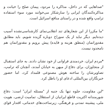
*صداهایی که در داخل، مذاکره را مردود، پیمان صلح را خیانت و
مذاکره‌کنندگان ایرانی را سازشکار می‌خوانند مورد سوء استفاده
ترامپ واقع شده و در راستای منافع اسرائیل است.
*ما مکررا از این شعارهای تند انقلابی‌نمای کارشناسی‌نشده آسیب
دیده‌ایم. دیگر نباید از یک سوراخ دوباره گزیده شویم. باید مطابق
مقدوراتمان (منطق هزینه و فایده) پیش برویم و مقدوراتمان هم
نامحدود نیست.
*
مردم ایران، خردمندی فراوانی از خود نشان دادند. به جای استقبال
از متجاوزان، برای دفاع از میهن به خیابان آمدند، آنچنان که ترامپ،
تصاویرشان را ساخته هوش مصنوعی قلمداد کرد، اما حضور
خبرنگاران بین‌المللی ادعای او را باطل کرد.
*این مقاومت، جلوه تنها یک جنبه از “مسئله ایران” است: دفاع
شورمندانه اکثریت قاطع ایرانیان از استقلال، تمامیت ارضی، هویت
ملی، پیشینه تمدنی و فرهنگی، زیرساخت‌های خدماتی، اقتدار قوای