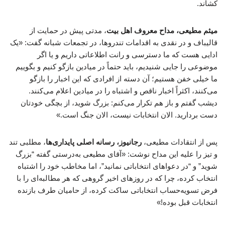
کشاند.
میثم مطیعی، مداح معروف اهل بیت
، مدتی پیش در حمایت از
قالیباف و در نقدی به اقدامات تندروها، در تجمعات شبانه گفت: «یک
ادایی هست که ما دسترسی و رانت اطلاعاتی داریم و یا اگر
موضوعی را جایی شنیدیم، باید حتماً در میادین بازگو کنیم و بگوییم
ما خیلی خفن هستیم؛ آن دسته از افرادی که این اخبار را بازگو
می‌کنند، اکثراً اخبار ناقص و اشتباه را در میادین اعلام می‌کنند.
دیشب گفتم و باز هم تکرار می‌کنم: بزرگ شوید، از بچگی خودتان
دست بردارید. الان انتخابات نیست، الان جنگ است.»
پس از انتقادات مطیعی،
رجانیوز، رسانه اصلی پایداری‌ها
، مطلبی تند
و تیز را علیه این مداح نوشت: «آقای مطیعی به‌درستی گفته “بزرگ
شوید” و “در دعواهای انتخاباتی نمانید”، اما مخاطب خود را اشتباه
انتخاب کرده، چرا که در روزهای اخیر گروهی که هر مطالبه‌ای را با
فرض تسویه‌حساب انتخاباتی ساکت کرده، از حامیان طرف بازنده
انتخابات قبل بوده!»