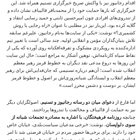
اقدام رجانیوز نیز با واکنش صریح خبرگزاری تسنیم همراه شد. این
خبرگزاری که بارها حمایت خود را از محمدباقر قالیباف نشان داده و
از تندروی‌های افرادی چون امیرحسین ثابتی و حمید رسایی انتقاد و
گلایه کرده بود، این‌بار نیز در مطلبی با عنوان «راه رجایی یا روش
کشمیری؟» نوشت: «یکی از سایت‌ها به‌نام رجانیوز، علیرغم سابقه
تلاش بنیان‌گذاران مؤمن و انقلابی اولیه، چند سالی است با تغییر تیم
اداره‌کننده به رویکردی مشکوک و تفرقه‌افکنانه روی آورده که یکی از
نقاط سیاه کارنامه‌اش، توهین آشکار به مراجع است؛ حال این سایت
این روزها به دروغ مدعی نقد دیگران به خطوط قرمز رهبر معظم
انقلاب شده است؛ آن‌هم درباره تسنیمی که جان‌فدایی‌اش برای رهبر
معظم انقلاب و ایستادگی شبانه‌روزی‌اش بر اصول و خطوط قرمز
ایشان، بر دوست و دشمن محرز است.»
اما فارغ از
دعوای میان دو رسانه رجانیوز و تسنیم
، اصولگرایان دیگر
نیز به حمایت از قالیباف و مخالفت با تندروها پرداختند.
چنانچه
روزنامه فرهیختگان، با اشاره به مصادره تجمعات شبانه از
سوی دلواپسان
، نوشت: «برخی مدعیان سیاست‌بلدی، خیابان خاص
خود را دارند. برای برخی‌ها حضور مردم در خیابان فرصتی شد تا امر
قبیله خود را به نام “حرف ملت مبعوث” بیان کنند. فرمول واحدی هم