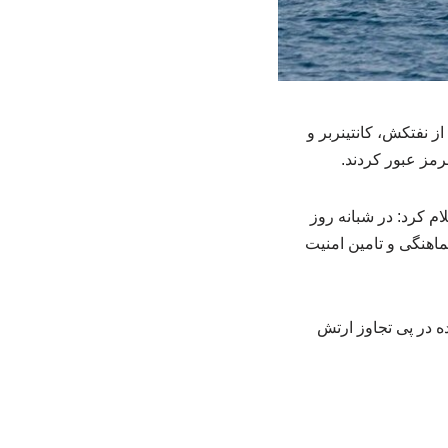
د: در شبانه روز گذشته ۳۳ فروند کشتی اعم از نفتکش، کانتینربر و
رمز عبور کردند.
نیروی دریایی سپاه امروز یکشنبه (۳ خردادماه) اعلام کرد: در شبانه روز
هماهنگی و تامین امنیت
ه در پی تجاوز ارتش