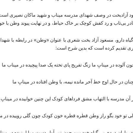
آزادبخت در وصف شهدای مدرسه میناب و شهید ماکان نصیری است. 
مادر بی‌تاب و رد کفش کوچک بر خاک حیاط، و در نهایت پیوند وطن با خو
اه دارو، مسعود آزاد بخت شعری با عنوان «وطن» در رابطه با شهدا
یری تقدیم کرده است که بدین شرح است:
 آلوده در مینابِ ما زنگ تفریح پای تخته یک صدا پیچیده در میناب ما
ن در حال اوج خط آخر مانده نیمه، با وطن افتاده در مینابِ ما
 آن مدرسه با التهاب مشق فرداهای کودک این چنین خوابیده در مینابِ 
لی تو خود بگو راز وطن قطره قطره خون کودک چون گلی روییده در می
ر باران دردی بی گناه خود ببین چون زیر آوار دست و پا لرزیده در مینا