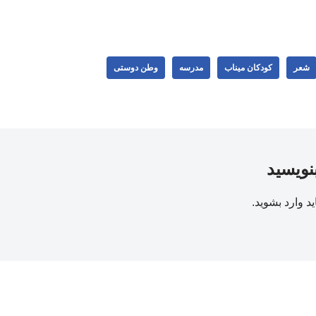
شعر
کودکان میناب
مدرسه
وطن دوستی
بنویسید
ید
وارد بشوید
.