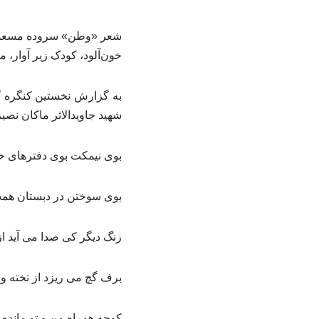
شعر «وطن» سروده مسعود 
خون‌آلود، کودک زیر آوار، 
به گزارش نخستین کنگره گی
شهید جاویدالاثر ماکان نص
بوی نیمکت بوی دفترهای خون
بوی سوختن در دبستان همچنا
زنگ دیگر کی صدا می آید از
برف گچ می ریزد از تخته و
کوچه همراه من و تو مانده د