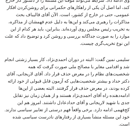
وی ادامه داد: شرایط می‌تواند موقتاً این مسئله را از دستور کار خارج
کند، اما اصل آن یکی از راهکارهای حکمرانی برای روشن‌کردن افکار
عمومی، حتی در خارج از کشور، است. الآن آقای قالیباف بحث
مذاکرات را رهبری می‌کند و این‌ها به دلیل عدم فهمشان از مذاکره،
به تخریب رئیس مجلس روی آورده‌اند. بنابراین، باید هر کدام از این
موارد را به صورت جداگانه بررسی و روشن کرد و توضیح داد که علت
این نوع تخریب‌گری چیست.
سلیمی نمین گفت: البته در دوران احمدی‌نژاد، کار بسیار زشتی انجام
شد و اقدامی مغایر با مصالح ملی صورت گرفت که همه
شخصیت‌های نظام را در معرض حذف قرار داد. آقای لاریجانی، آقای
دکتر حداد و بیشتر شخصیت‌هایی که آزمون قابل قبولی از خود ارائه
کرده بودند، در معرض حذف قرار گرفتند. البته بعضی از این‌ها
ادامه‌دهنده راه آقای احمدی‌نژاد هستند و از همان زمان نیز تقابل
جدی با شهید لاریجانی و آقای حدادعادل داشتند. امروز هم این
کج‌فهمی ادامه دارد. برخی واقعاً فهم درستی از تعابیر سیاسی ندارند.
خود این مسئله منشأ بسیاری از رفتارهای نادرست سیاسی شده
است.