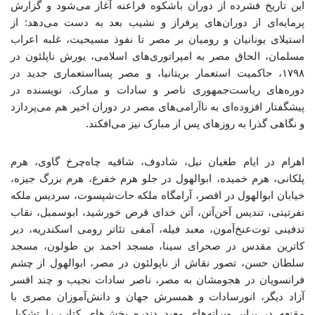
این تاریخ فشرده از دوران باشکوه فراعنه آغاز می‌شود و گزارش
پرمایه‌ای از دوران‌های پرفراز و نشیب بعد به دست می‌دهد: از
استیلای یونانیان و رومیان بر مصر تا نفوذ مسیحیت، غلبه‌ اعراب
مسلمان، الحاق مصر به امپراتوری‌های اسلامی، یورش ناپلئون در
۱۷۹۸، حاکمیت استعمار بریتانیا، و مصر پسااستعماری جدید در
دوره‌های ریاست‌جمهوری ناصر و سادات و مبارک. نویسنده در
پیشگفتار افزوده‌ای به ناآرامی‌های مصر در دوران اخیر هم می‌پردازد
و نگاهی گذرا به روزهای پس از مبارک نیز می‌افکند.
اهرام در ایام طغیان نیل، شادوف، شاقیه چاه‌چرخ گاوی، هرم
پلکانی، هرم خمیده، ابوالهول در جلو هرم خفرع، هرم بزرگ جیزه،
خیابان ابوالهول در اقصر، آرامگاه ملکه حات‌شپسوت، سردیس ملکه
نفرتیتی، تندیس آخن‌آتن، آتن خدای قرص خورشید، ابوسمبل، نقاب
تدفینی توت‌عنخ‌آمون، معبد فیله، آمفی تئاتر رومی اسکندریه، دیر
کاترین مقدس در صحرای سینا، مسجد احمد بن طولون، مسجد
سلطان حسن، تصور نقاش از ناپولئون در مصر، ابوالهول از چشم
فرانسویان در هجومشان به مصر، ناصر سادات نجیب و چند افسر
آزاد دیگر، انورسادات و همسرش جهان و دانش‌آموزان مصری با
مقنعه در برابر ویرانه‌های معبد دندره بخش‌های کتاب را تشکیل