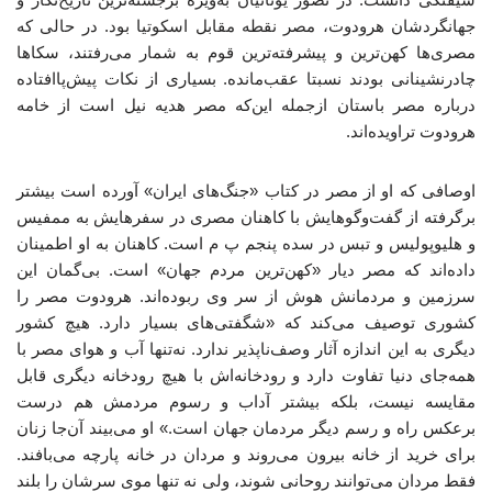
جهانگردشان هرودوت، مصر نقطه مقابل اسکوتیا بود. در حالی که
مصری‌ها کهن‌ترین و پیشرفته‌ترین قوم به شمار می‌رفتند، سکاها
چادرنشینانی بودند نسبتا عقب‌مانده. بسیاری از نکات پیش‌پاافتاده
درباره مصر باستان ازجمله این‌که مصر هدیه نیل است از خامه
هرودوت تراویده‌اند.
اوصافی که او از مصر در کتاب «جنگ‌های ایران» آورده است بیشتر
برگرفته از گفت‌وگوهایش با کاهنان مصری در سفرهایش به ممفیس
و هلیوپولیس و تبس در سده پنجم پ م است. کاهنان به او اطمینان
داده‌اند که مصر دیار «کهن‌ترین مردم جهان» است. بی‌گمان این
سرزمین و مردمانش هوش از سر وی ربوده‌اند. هرودوت مصر را
کشوری توصیف می‌کند که «شگفتی‌های بسیار دارد. هیچ کشور
دیگری به این اندازه آثار وصف‌ناپذیر ندارد. نه‌تنها آب و هوای مصر با
همه‌جای دنیا تفاوت دارد و رودخانه‌اش با هیچ رودخانه دیگری قابل
مقایسه نیست، بلکه بیشتر آداب و رسوم مردمش هم درست
برعکس راه و رسم دیگر مردمان جهان است.» او می‌بیند آن‌جا زنان
برای خرید از خانه بیرون می‌روند و مردان در خانه پارچه می‌بافند.
فقط مردان می‌توانند روحانی شوند، ولی نه تنها موی سرشان را بلند