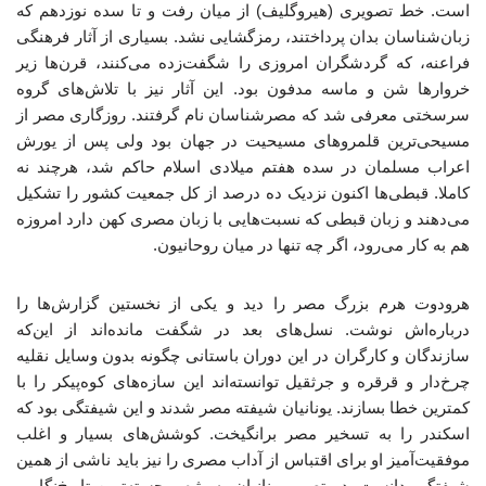
است. خط تصویری (هیروگلیف) از میان رفت و تا سده نوزدهم که
زبان‌شناسان بدان پرداختند، رمزگشایی نشد. بسیاری از آثار فرهنگی
فراعنه، که گردشگران امروزی را شگفت‌زده می‌کنند، قرن‌ها زیر
خروارها شن و ماسه مدفون بود. این آثار نیز با تلاش‌های گروه
سرسختی معرفی شد که مصرشناسان نام گرفتند. روزگاری مصر از
مسیحی‌ترین قلمروهای مسیحیت در جهان بود ولی پس از یورش
اعراب مسلمان در سده هفتم میلادی اسلام حاکم شد، هرچند نه
کاملا. قبطی‌ها اکنون نزدیک ده درصد از کل جمعیت کشور را تشکیل
می‌دهند و زبان قبطی که نسبت‌هایی با زبان مصری کهن دارد امروزه
هم به کار می‌رود، اگر چه تنها در میان روحانیون.
هرودوت هرم بزرگ مصر را دید و یکی از نخستین گزارش‌ها را
درباره‌اش نوشت. نسل‌های بعد در شگفت مانده‌اند از این‌که
سازندگان و کارگران در این دوران باستانی چگونه بدون وسایل نقلیه
چرخ‌دار و قرقره و جرثقیل توانسته‌اند این سازه‌های کوه‌پیکر را با
کمترین خطا بسازند. یونانیان شیفته مصر شدند و این شیفتگی بود که
اسکندر را به تسخیر مصر برانگیخت. کوشش‌های بسیار و اغلب
موفقیت‌آمیز او برای اقتباس از آداب مصری را نیز باید ناشی از همین
شیفتگی دانست. در تصور یونانیان به‌ویژه برجسته‌ترین تاریخ‌نگار و