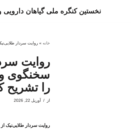
نخستین کنگره ملی گیاهان دارویی 
پرش
به
محتوا
خانه
»
روایت سردار طلایی‌نیک
روایت سردا
سخنگوی وزا
را تشریح ک
از
آوریل 22, 2026
روایت سردار طلایی‌نیک از 