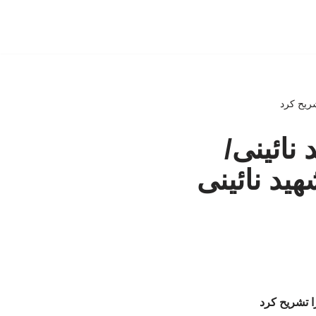
شریح کرد
نائینی/
ید نائینی
ا تشریح کرد