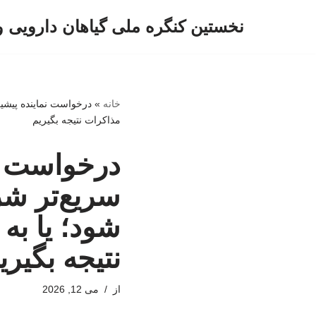
نخستین کنگره ملی گیاهان دارویی 
پرش
به
محتوا
خانه
»
درخواست نماینده پیشین
مذاکرات نتیجه بگیریم
درخواست نم
سریع‌تر شر
شود؛ یا به 
نتیجه بگیری
از
می 12, 2026