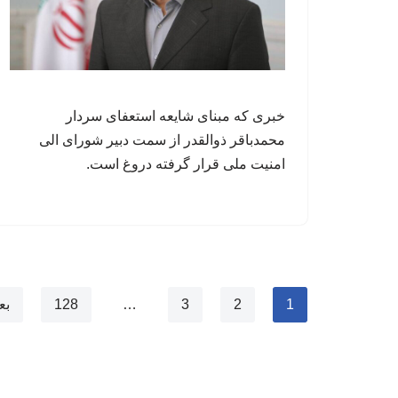
خبری که مبنای شایعه استعفای سردار
محمدباقر ذوالقدر از سمت دبیر شورای الی
امنیت ملی قرار گرفته دروغ است.
1
2
3
…
128
بع