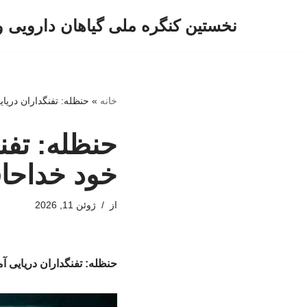
نخستین کنگره ملی گیاهان دارویی 
پرش
به
محتوا
خانه
»
حنظله: تفنگداران دریای
حنظله: تفنگ
خود خداحا
از
ژوئن 11, 2026
حنظله: تفنگداران دریایی آم