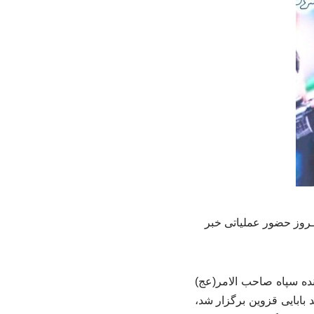
استان قزوین از تشکیل بیش از ۲۱گردان مردمی و ثبت ۷هزار نفرـروز حضور عملیاتی خبر
ده سپاه صاحب الامر(عج)
بابایی قزوین برگزار شد،