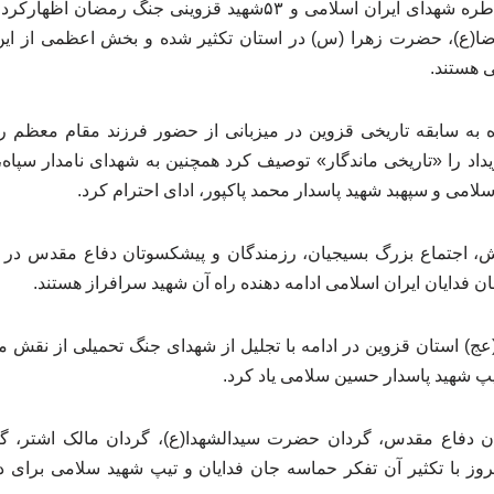
ضمن گرامیداشت یاد و خاطره شهدای ایران اسلامی و ۵۳شهید قزوین
(ع)، حضرت زهرا (س) در استان تکثیر شده و بخش اعظمی از این ن
 هستند.
ره به سابقه تاریخی قزوین در میزبانی از حضور فرزند مقام معظم ر
داد را «تاریخی ماندگار» توصیف کرد همچنین به شهدای نامدار سپاه، 
امی و سپهبد شهید پاسدار محمد پاکپور، ادای احترام کرد.
ش، اجتماع بزرگ بسیجیان، رزمندگان و پیشکسوتان دفاع مقدس در 
ان فدایان ایران اسلامی ادامه دهنده راه آن شهید سرافراز هستند.
عج) استان قزوین در ادامه با تجلیل از شهدای جنگ تحمیلی از نقش
یپ شهید پاسدار حسین سلامی یاد کرد.
ن دفاع مقدس، گردان حضرت سیدالشهدا(ع)، گردان مالک اشتر، گر
روز با تکثیر آن تفکر حماسه جان فدایان و تیپ شهید سلامی برای د