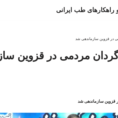
و راهکارهای طب ایرانی
یش از ۲۱گردان مردمی در قزوین س