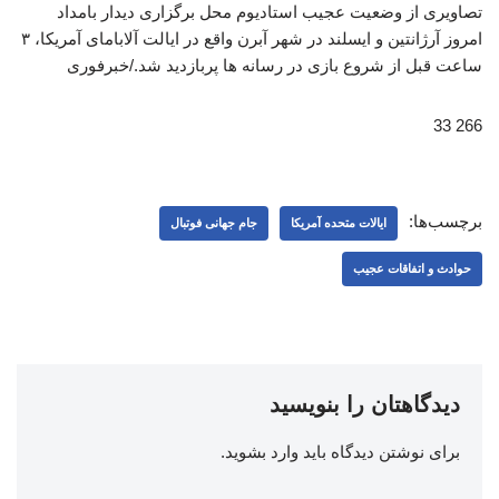
تصاویری از وضعیت عجیب استادیوم‌ محل برگزاری دیدار بامداد
امروز آرژانتین و ایسلند در شهر آبرن واقع در ایالت آلابامای آمریکا، ۳
ساعت قبل از شروع بازی در رسانه ها پربازدید شد./خبرفوری
266 33
برچسب‌ها:
ایالات متحده آمریکا
جام جهانی فوتبال
حوادث و اتفاقات عجیب
دیدگاهتان را بنویسید
برای نوشتن دیدگاه باید
وارد بشوید
.