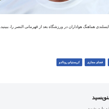
یسلندی هماهنگ هواداران در ورزشگاه بعد از قهرمانی النصر را، ببینی
فضای مجازی
کریستیانو رونالدو
بنویسید
ید
وارد بشوید
.