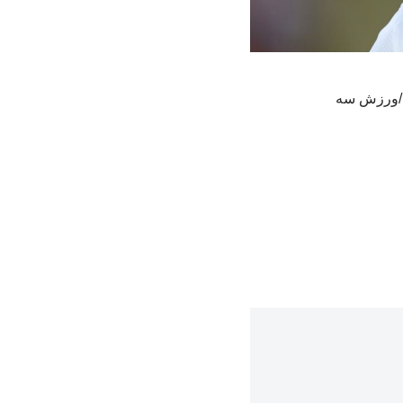
د./ورزش سه