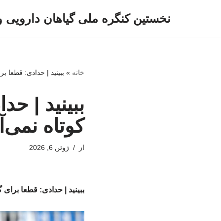
نخستین کنگره ملی گیاهان دارویی 
پرش
به
محتوا
خانه
»
ببینید | حدادی: قطعا ب
ببینید | ح
کوتاه نمی‌آ
از
ژوئن 6, 2026
ببینید | حدادی: قطعا برای