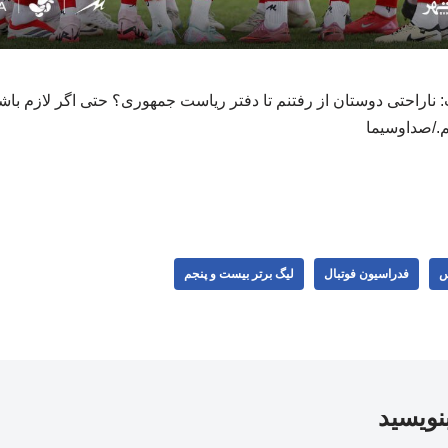
اراحتی دوستان از رفتنم تا دفتر ریاست جمهوری؟ حتی اگر لازم باشد 
./صداوسیما
س
فدراسیون فوتبال
لیگ برتر بیست و پنجم
بنویسید