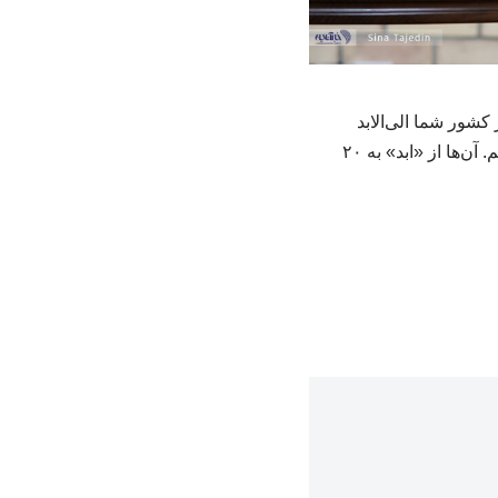
کشور شما الی‌الابد
تعطیل شود. ما می‌گفتیم برای این‌که تحقیقات و فناوری پیشرفت کند، حاضریم ۵ سال تعطیل کنیم. آن‌ها از «ابد» به ۲۰