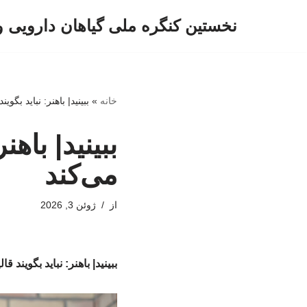
نخستین کنگره ملی گیاهان دارویی 
پرش
به
محتوا
خانه
»
ببینید| باهنر: نباید بگوی
ببینید| باهن
می‌کند
از
ژوئن 3, 2026
ببینید| باهنر: نباید بگویند 