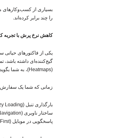
بسیاری از کسب‌وکارهای مو
را چند برابر کرده‌اند.
کاهش نرخ پرش با تجربه کاربری (UX
یکی از فاکتورهای حیاتی سئ
گیج‌کننده‌ای داشته باشد، 
(Heatmaps)، به شما بگوید کاربران در کدام نقطه از سایت شما دچار سردرگمی می‌شوند.
زمانی که شما یک سفارش طر
بارگذاری تنبل (Lazy Loading) هوشمند: برای افزایش سرعت چشم‌گیر.
ساختار ناوبری (Navigation) شفاف: برای دسترسی سریع به محصولات.
پاسخگویی در موبایل (Mobile First): که امروز اولویت اول گوگل است.