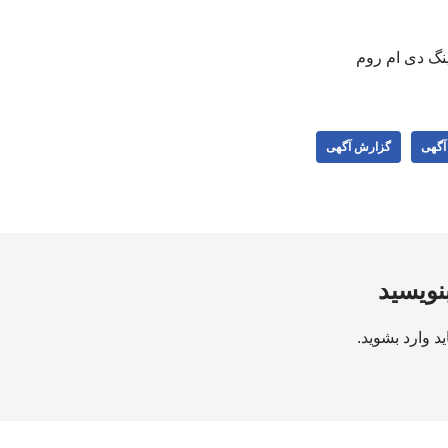
ینگ دی ام روم
 آگهی
گزارش آگهی
بنویسید
ید
وارد بشوید
.