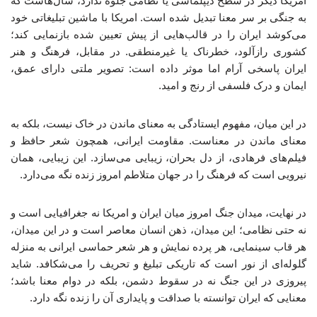
امریکا دیگر در سطح دیپلماسی یا نظامی جلوه ندارد، سال‌هاست که
به جنگی بر سر معنا تبدیل شده است. امریکا با ماشین تبلیغاتی خود
می‌کوشد ایران را در قالب‌هایی از پیش تعیین‌ شده بازنمایی کند؛
کشوری رازآلود، خطرناک یا غیرمنطقی. در مقابل، فرهنگ و هنر
ایران پاسخی آرام اما موثر داده است: تصویر ملتی دارای عمق،
ایمان و درک فلسفی از رنج و امید.
در این میان، مفهوم ایستادگی به معنای ماندن در خاک نیست، بلکه به
معنای ماندن در معناست. مقاومت ایرانی، همچون شعر حافظ و
فیلم‌های فرهادی، از دل بحران، زیبایی می‌سازد. این زیبایی، همان
نیرویی است که فرهنگ را در جهان متلاطم امروز زنده نگه می‌دارد.
در نهایت، میدان جنگ امروز میان ایران و امریکا نه جغرافیایی است و
نه حتی نظامی؛ این میدان، ذهن انسان معاصر است و در این میدان،
هر قاب سینمایی، هر پرده نمایش و هر شعر حماسی ایرانی به منزله
گلوله‌ای از نور است که تاریکی تبلیغ و تحریف را می‌شکافد. شاید
پیروزی در این جنگ نه در سقوط دشمن، بلکه در دوام معنا باشد؛
معنایی که ایران توانسته با صداقت و پایداری آن را زنده نگه دارد.